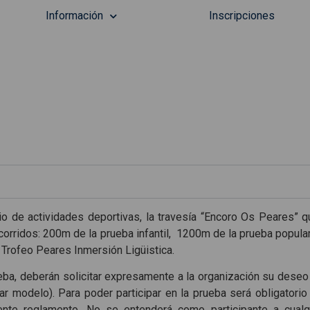
Información
Inscripciones
io de actividades deportivas, la travesía “Encoro Os Peares” q
ecorridos: 200m de la prueba infantil, 1200m de la prueba popul
 Trofeo Peares Inmersión Ligüistica.
a, deberán solicitar expresamente a la organización su deseo 
ar modelo). Para poder participar en la prueba será obligatorio
ente reglamento. No se entenderá como participante a cual